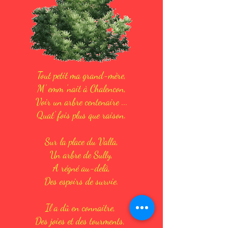
Tout petit ma grand-mère,
M' emm 'nait à Chalencon,
Voir un arbre centenaire ...
Quat' fois plus que raison.
Sur la place du Valla,
Un arbre de Sully,
A régné au-delà,
Des espoirs de survie.
Il a dû en connaitre,
Des joies et des tourments,