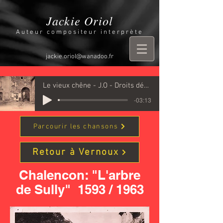
Jackie Oriol
Auteur compositeur interprète
jackie.oriol@wanadoo.fr
Le vieux chêne - J.O - Droits déposés S.A.C.E.M. - 29 -
-03:13
Parcourir les chansons
Retour à Vernoux
Chalencon: "L'arbre
de Sully" 1593 / 1963