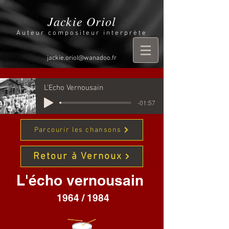
Jackie Oriol
Auteur compositeur interprète
jackie.oriol@wanadoo.fr
L'Echo Vernousain
-01:57
Parcourir les chansons
Retour à Vernoux
L'écho vernousain
1964 / 1984