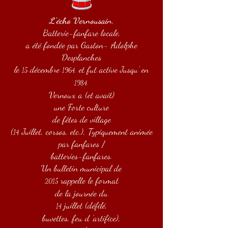
L’écho Vernousain
,
Batterie-fanfare locale,
a été fondée par Gaston- Adolphe
Desplanches
le
décembre
et fut active
Jusqu’ en
15
1964,
1984.
Vernoux a (et avait)
une Forte culture
de fêtes
de village
(
Juillet, corsos, etc.), Typiquement animée
14
par fanfares /
batteries-fanfares.
Un bulletin municipal de
rappelle le format
2015
de la journée du
juillet (défilé,
14
buvettes, feu d ’artifice),