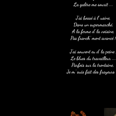
La galère me sourit ...
J’ai bossé à l' usine,
Dans un supermarché,
A la ferme d' la voisine,
Pas franch' ment avancé 
J’ai souvent eu d' la peine 
Le blues du travailleur ...
Parfois sur la trentaine,
Je m' suis fait des frayeurs 