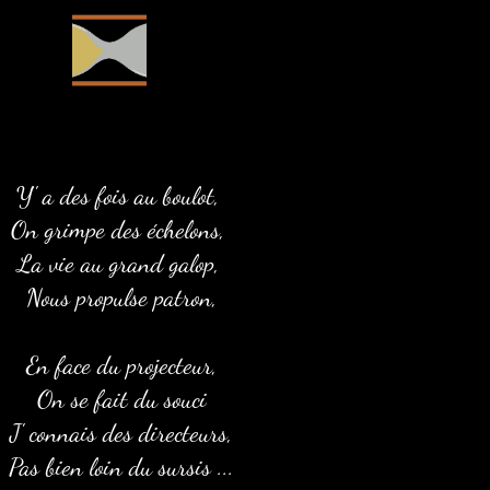
Y' a des fois au boulot,
On grimpe des échelons,
La vie au grand galop,
Nous propulse patron,
En face du projecteur,
On se fait du souci
J' connais des directeurs,
Pas bien loin du sursis ...