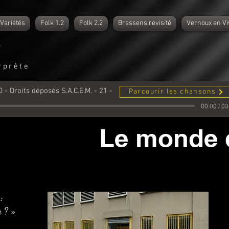
Variétés
Folk 1.2
Folk 2.2
Brassens revisité
Vernoux en Vi
l
rprète
O - Droits déposés S.A.C.E.M. - 21 -
Parcourir les chansons
00:00 / 03
Le monde d
 :
e ? »