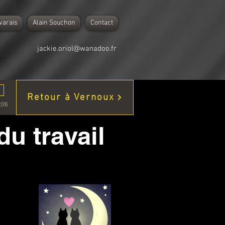
varais
Alain Souchon
Contact
jackie.oriol@wanadoo.fr
Retour à Vernoux
:06
u travail