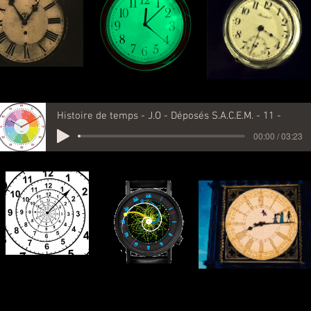
Histoire de temps - J.O - Déposés S.A.C.E.M. - 11 -
00:00 / 03:23