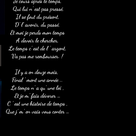
Je cours après le temps,
Qui lui n' est pas pressé,
Il se fout du présent,
D’ l' avenir, du passé,
Et moi je perds mon temps
A devoir le chercher,
Le temps c’ est de l ' argent,
Va pas me rembourser. !
Il y a en douze mois,
Final ' ment une année ..
Le temps n' a qu' une loi ,
Et je m’ fais dévorer …
C ’ est une histoire de temps ,
Que j’ m' en vais vous conter …