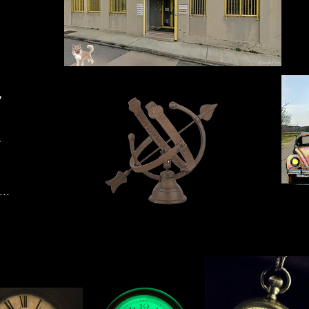
!
,
...