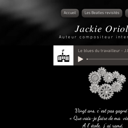
Accueil
Les Beatles revisités
Jackie Orio
Auteur compositeur inte
Le blues du travailleur - J.
Vingt ans, c’ est pas gagné
« Que vais-je faire de ma vi
A l' école, j' ai ramé,